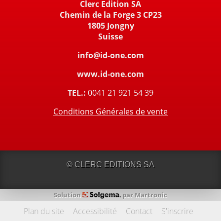
Clerc Edition SA
Chemin de la Forge 3 CP23
1805 Jongny
Suisse
info@id-one.com
www.id-one.com
TEL.:
0041 21 921 54 39
Conditions Générales de vente
© CLERC EDITIONS SA
Solution
par
Martronic
Plan du site
Accessibilité
Contact
S'inscrire