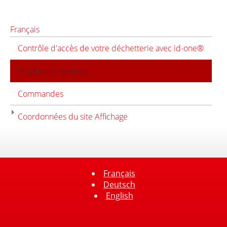
Français
Contrôle d'accès de votre déchetterie avec id-one®
Produits et services
Commandes
Coordonnées du site Affichage
Français
Deutsch
English