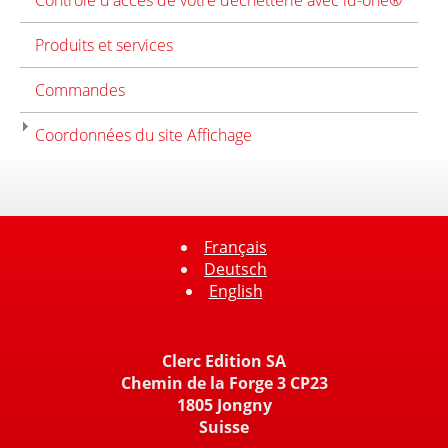
Contrôle d'accès de votre déchetterie avec id-one®
Produits et services
Commandes
Coordonnées du site Affichage
Français
Deutsch
English
Clerc Edition SA
Chemin de la Forge 3 CP23
1805 Jongny
Suisse